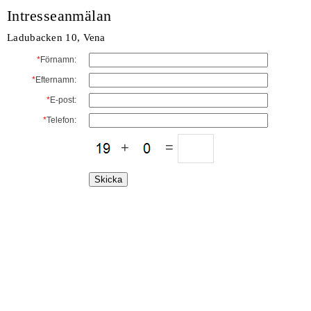
Intresseanmälan
Ladubacken 10, Vena
*
Förnamn:
*
Efternamn:
*
E-post:
*
Telefon:
+
=