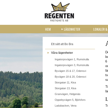
HEM
LÄGENHETER
LOKALER &
Ett sätt att Bo Bra
D
Våra lägenheter
b
Ingatorpsvägen 1, Rumskulla
6
Ingatorpsvägen 3, Rumskulla
o
l
Byvägen 15 & 17, Odensvi
tv
Byvägen 18 & 20, Odensvi
s
Storgatan 11, Kisa
Ti
Storgatan 13, Kisa
l
Granvägen, Helgenäs
L
Oppebyvägen 5, Björkfors
T
Ladubacken, Vena