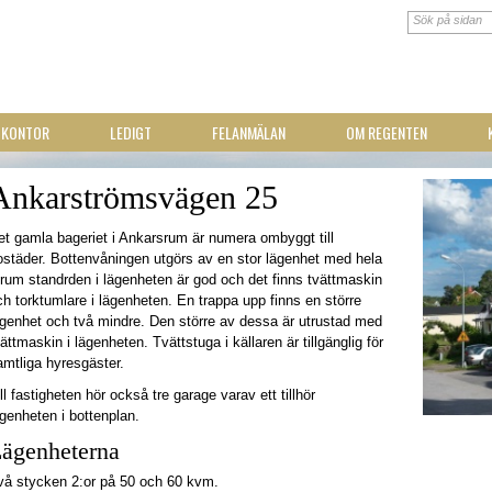
 KONTOR
LEDIGT
FELANMÄLAN
OM REGENTEN
Ankarströmsvägen 25
et gamla bageriet i Ankarsrum är numera ombyggt till
ostäder. Bottenvåningen utgörs av en stor lägenhet med hela
 rum standrden i lägenheten är god och det finns tvättmaskin
ch torktumlare i lägenheten. En trappa upp finns en större
ägenhet och två mindre. Den större av dessa är utrustad med
ättmaskin i lägenheten. Tvättstuga i källaren är tillgänglig för
amtliga hyresgäster.
ll fastigheten hör också tre garage varav ett tillhör
ägenheten i bottenplan.
ägenheterna
vå stycken 2:or på 50 och 60 kvm.