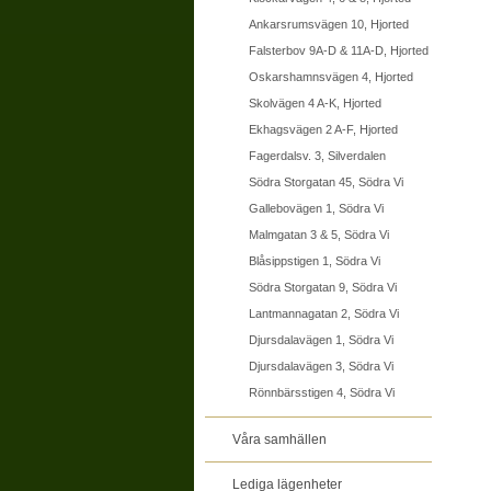
Ankarsrumsvägen 10, Hjorted
Falsterbov 9A-D & 11A-D, Hjorted
Oskarshamnsvägen 4, Hjorted
Skolvägen 4 A-K, Hjorted
Ekhagsvägen 2 A-F, Hjorted
Fagerdalsv. 3, Silverdalen
Södra Storgatan 45, Södra Vi
Gallebovägen 1, Södra Vi
Malmgatan 3 & 5, Södra Vi
Blåsippstigen 1, Södra Vi
Södra Storgatan 9, Södra Vi
Lantmannagatan 2, Södra Vi
Djursdalavägen 1, Södra Vi
Djursdalavägen 3, Södra Vi
Rönnbärsstigen 4, Södra Vi
Våra samhällen
Lediga lägenheter