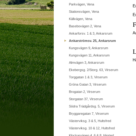
Parkvägen, Vena
E
Stationsvägen, Vena
E
Källvägen, Vena
F
Basebovägen 2, Vena
A
Ankarforsv. 1 & 3, Ankarsrum
Ankarströmsv. 25, Ankarsrum
Kungsvägen 9, Ankarsrum
L
Kungsvägen 11, Ankarsrum
H
Almvägen 3, Ankarsrum
Ekebergsg. 2/Storg. 63, Virserum
Torggatan 1 & 3, Virserum
Gröna Gatan 3, Virserum
Brogatan 2, Virserum
Storgatan 37, Virserum
Södra Trädgårdsg. 5, Virserum
Bryggaregatan 7, Virserum
Västerviksg. 3 & 5, Hultsfred
Västerviksg. 10 & 12, Hultsfred
Klockarvägen 4, 6 & 8, Hjorted