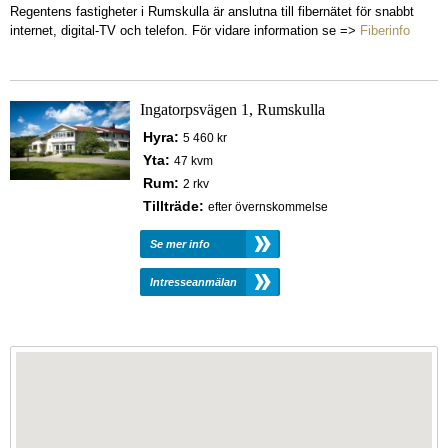
Regentens fastigheter i Rumskulla är anslutna till fibernätet för snabbt
internet, digital-TV och telefon. För vidare information se =>
Fiberinfo
Ingatorpsvägen 1, Rumskulla
Hyra:
5 460 kr
Yta:
47 kvm
Rum:
2 rkv
Tillträde:
efter övernskommelse
Se mer info
Intresseanmälan