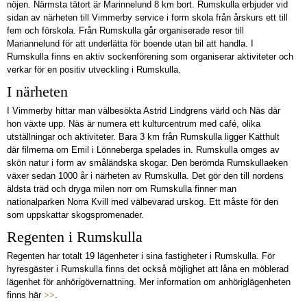
nöjen. Närmsta tätort är Marinnelund 8 km bort. Rumskulla erbjuder vid
sidan av närheten till Vimmerby service i form skola från årskurs ett till
fem och förskola. Från Rumskulla går organiserade resor till
Mariannelund för att underlätta för boende utan bil att handla. I
Rumskulla finns en aktiv sockenförening som organiserar aktiviteter och
verkar för en positiv utveckling i Rumskulla.
I närheten
I Vimmerby hittar man välbesökta Astrid Lindgrens värld och Näs där
hon växte upp. Näs är numera ett kulturcentrum med café, olika
utställningar och aktiviteter. Bara 3 km från Rumskulla ligger Katthult
där filmerna om Emil i Lönneberga spelades in. Rumskulla omges av
skön natur i form av småländska skogar. Den berömda Rumskullaeken
växer sedan 1000 år i närheten av Rumskulla. Det gör den till nordens
äldsta träd och dryga milen norr om Rumskulla finner man
nationalparken Norra Kvill med välbevarad urskog. Ett måste för den
som uppskattar skogspromenader.
Regenten i Rumskulla
Regenten har totalt 19 lägenheter i sina fastigheter i Rumskulla. För
hyresgäster i Rumskulla finns det också möjlighet att låna en möblerad
lägenhet för anhörigövernattning. Mer information om anhöriglägenheten
finns här
>>
.